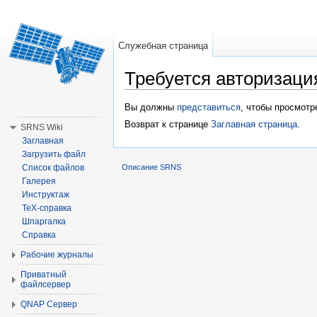
Служебная страница
Требуется авторизаци
Перейти к:
навигация
,
поиск
Вы должны
представиться
, чтобы просмотр
Возврат к странице
Заглавная страница
.
SRNS Wiki
Заглавная
Загрузить файл
Список файлов
Описание SRNS
Галерея
Инструктаж
TeX-справка
Шпаргалка
Справка
Рабочие журналы
Приватный
файлсервер
QNAP Сервер